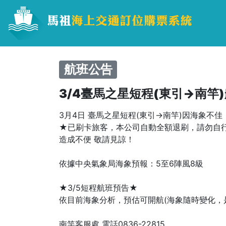
航班公告
3/4臺馬之星短程(東引→南竿
3月4日 臺馬之星短程(東引→南竿)因海象不
★已刷卡旅客，本公司自動全額退刷，請勿自
造成不便 敬請見諒！
依據中央氣象局海象預報：5至6陣風8級
★3/5短程航班預告★
依目前海象分析，預估可開航(海象隨時變化，
南竿客服處 電話0836-22815