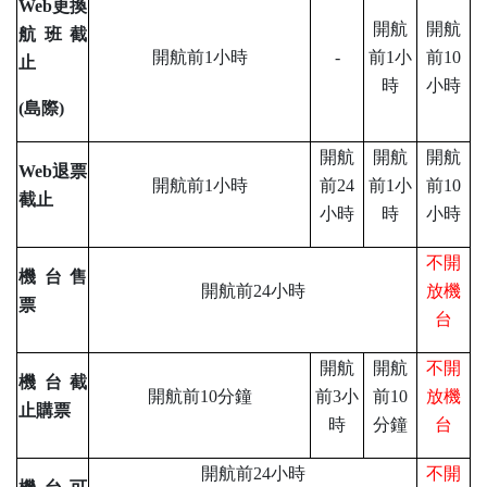
Web
更換
開航
開航
航班截
開航前1小時
-
前1小
前10
止
時
小時
(
島際)
開航
開航
開航
Web
退票
開航前1小時
前24
前1小
前10
截止
小時
時
小時
不開
機台售
開航前24小時
放機
票
台
開航
開航
不開
機台截
開航前10分鐘
前3小
前10
放機
止購票
時
分鐘
台
開航前24小時
不開