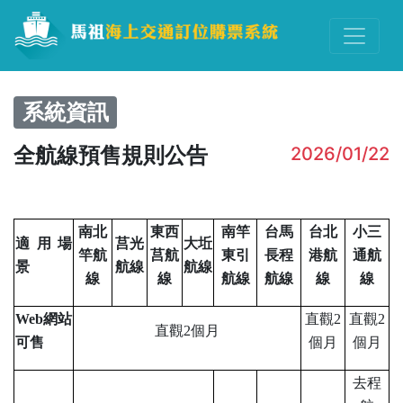
系統資訊
全航線預售規則公告
2026/01/22
南北
東西
南竿
台馬
台北
小三
適用場
莒光
大坵
竿航
莒航
東引
長程
港航
通航
景
航線
航線
線
線
航線
航線
線
線
Web
網站
直觀2
直觀2
直觀2個月
可售
個月
個月
去程