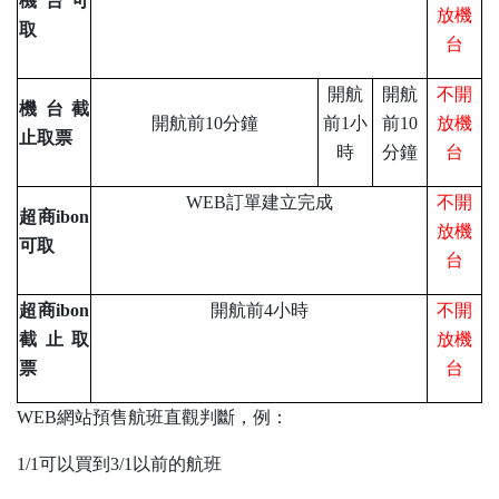
機台可
放機
取
台
開航
開航
不開
機台截
開航前10分鐘
前1小
前10
放機
止取票
時
分鐘
台
WEB
訂單建立完成
不開
超商ibon
放機
可取
台
超商ibon
開航前4小時
不開
截止取
放機
票
台
WEB
網站預售航班直觀判斷，例：
1/1
可以買到3/1以前的航班