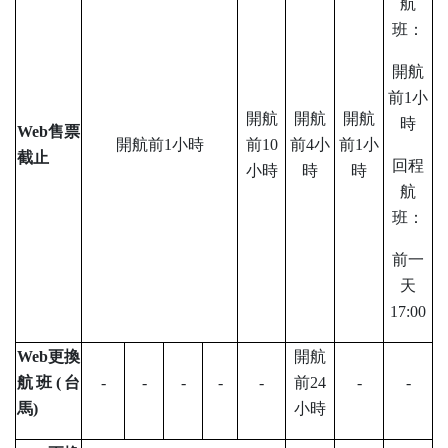
航
班：
開航
前1小
開航
開航
開航
時
Web
售票
開航前1小時
前10
前4小
前1小
截止
回程
小時
時
時
航
班：
前一
天
17:00
Web
更換
開航
航班(台
-
-
-
-
-
前24
-
-
馬)
小時