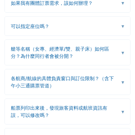
▾
如果我有團體訂票需求，該如何辦理？
▾
可以指定座位嗎？
艙等名稱（女專、經濟單/雙、親子床）如何區
▾
分？為什麼同行者會被分開？
各航商/航線的具體負責窗口與訂位限制？（含下
▾
午小三通購票管道）
船票列印出來後，發現旅客資料或航班資訊有
▾
誤，可以修改嗎？