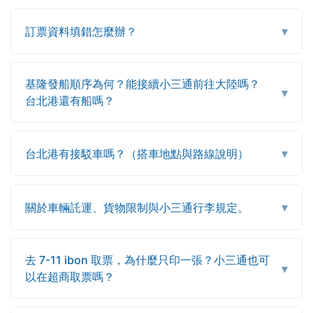
▾
訂票資料填錯怎麼辦？
基隆發船順序為何？能接續小三通前往大陸嗎？
▾
台北港還有船嗎？
▾
台北港有接駁車嗎？（搭車地點與路線說明）
▾
關於車輛託運、貨物限制與小三通行李規定。
去 7-11 ibon 取票，為什麼只印一張？小三通也可
▾
以在超商取票嗎？