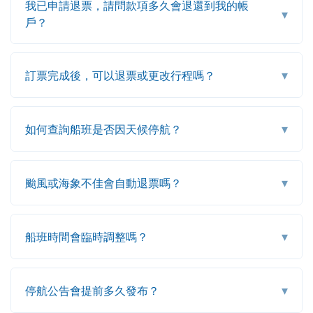
我已申請退票，請問款項多久會退還到我的帳
▾
戶？
▾
訂票完成後，可以退票或更改行程嗎？
▾
如何查詢船班是否因天候停航？
▾
颱風或海象不佳會自動退票嗎？
▾
船班時間會臨時調整嗎？
▾
停航公告會提前多久發布？